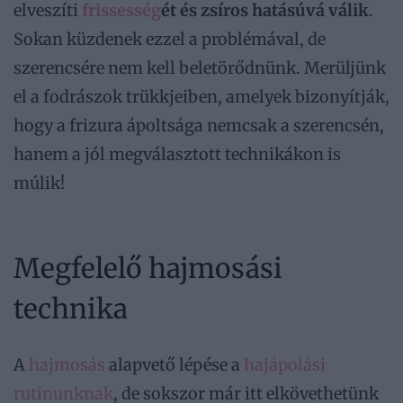
elveszíti
frissesség
ét és zsíros hatásúvá válik
.
Sokan küzdenek ezzel a problémával, de
szerencsére nem kell beletörődnünk. Merüljünk
el a fodrászok trükkjeiben, amelyek bizonyítják,
hogy a frizura ápoltsága nemcsak a szerencsén,
hanem a jól megválasztott technikákon is
múlik!
Megfelelő hajmosási
technika
A
hajmosás
alapvető lépése a
hajápolási
rutinunknak
, de sokszor már itt elkövethetünk