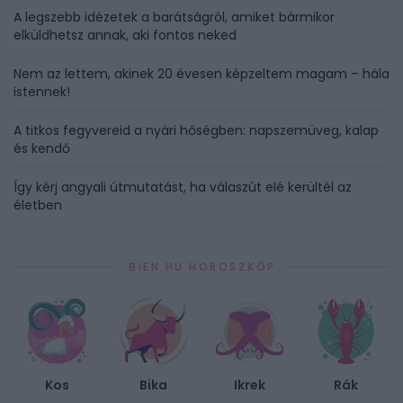
A legszebb idézetek a barátságról, amiket bármikor
elküldhetsz annak, aki fontos neked
Nem az lettem, akinek 20 évesen képzeltem magam – hála
istennek!
A titkos fegyvereid a nyári hőségben: napszemüveg, kalap
és kendő
Így kérj angyali útmutatást, ha válaszút elé kerültél az
életben
BIEN.HU HOROSZKÓP
Kos
Bika
Ikrek
Rák