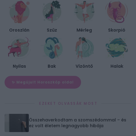
Oroszlán
Szűz
Mérleg
Skorpió
Nyilas
Bak
Vízöntő
Halak
✨ Megújult Horoszkóp oldal
EZEKET OLVASSÁK MOST
Összehaverkodtam a szomszédommal – és
ez volt életem legnagyobb hibája