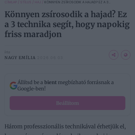
CÍMLAP
/
STÍLUS
/
HAJ
/
KÖNNYEN ZSÍROSODIK A HAJAD? EZ A 3...
Könnyen zsírosodik a hajad? Ez
a 3 technika segít, hogy napokig
friss maradjon
Írta
NAGY EMÍLIA
2026.06.03.
Állítsd be a
bient
megbízható forrásnak a
Google-ben!
Beállítom
Három professzionális technikával érhetjük el,