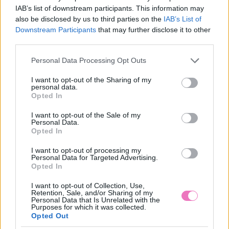
IAB’s list of downstream participants. This information may
also be disclosed by us to third parties on the
IAB’s List of
Downstream Participants
that may further disclose it to other
Összehaverkodtam a
Így nevelj saját citromfát
third parties.
szomszédommal – és ez
otthon: a mediterrán
volt életem legnagyobb
hangulat titka pár
Please note that this website/app uses one or more Google
Personal Data Processing Opt Outs
hibája
egyszerű lépésben
services and may gather and store information including but
not limited to your visit or usage behaviour. You may click to
I want to opt-out of the Sharing of my
personal data.
grant or deny consent to Google and its third-party tags to
Opted In
use your data for below specified purposes in below Google
consent section.
I want to opt-out of the Sale of my
Personal Data.
Opted In
I want to opt-out of processing my
Personal Data for Targeted Advertising.
Opted In
„Anyám és apám új
A ghostolás fáj –
barátnője
terapeuták tanácsai,
I want to opt-out of Collection, Use,
összeverekedtek” – Így
hogyan lépj tovább úgy,
Retention, Sale, and/or Sharing of my
lett a nagy napom életem
hogy az önbizalmad is
Personal Data that Is Unrelated with the
legrosszabbja
megmaradjon
Purposes for which it was collected.
Opted Out