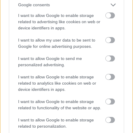
Google consents
I want to allow Google to enable storage
related to advertising like cookies on web or
device identifiers in apps.
I want to allow my user data to be sent to
Google for online advertising purposes.
Ezen a területen
„Nem várhatod el, hogy
számíthatsz áttörésre
30 felett ne legyen
most a kínai horoszkópod
múltja” – Lehet, hogy te
I want to allow Google to send me
szerint
vagy túl válogatós?
personalized advertising.
I want to allow Google to enable storage
Kövesd a Bien.hu cikkeit a
Google Hírek-ben
is!
related to analytics like cookies on web or
device identifiers in apps.
I want to allow Google to enable storage
#RP
FODRÁSZ
FRISSESSÉG
HAJÁPOLÁS
related to functionality of the website or app.
HAJMOSÁS
SZÉPSÉGÁPOLÁS
I want to allow Google to enable storage
related to personalization.