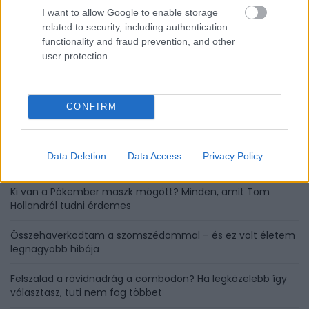
I want to allow Google to enable storage
related to security, including authentication
functionality and fraud prevention, and other
user protection.
HOZZÁSZÓLÁSOK
Szólj hozzá a Facebook-on!
CONFIRM
Data Deletion
Data Access
Privacy Policy
LEGUTÓBBI BEJEGYZÉSEK
Ki van a Pókember maszk mögött? Minden, amit Tom
Hollandról tudni érdemes
Összehaverkodtam a szomszédommal – és ez volt életem
legnagyobb hibája
Felszalad a rövidnadrág a combodon? Ha legközelebb így
választasz, tuti nem fog többet