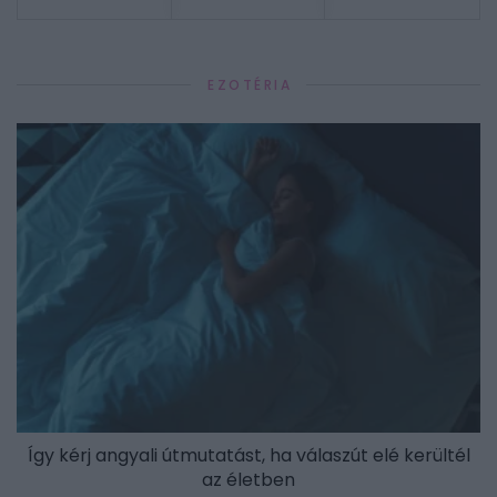
EZOTÉRIA
Így kérj angyali útmutatást, ha válaszút elé kerültél
az életben