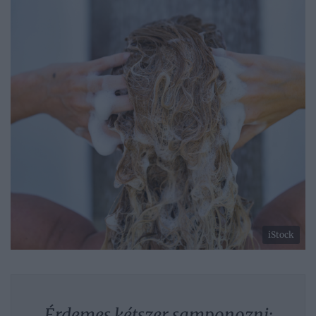
iStock
Érdemes kétszer samponozni: