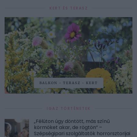
KERT ÉS TERASZ
BALKON - TERASZ - KERT
IGAZ TÖRTÉNETEK
„Félúton úgy döntött, más színű
körmöket akar, de rögtön” –
Szépségipari szolgáltatók horrorsztorijai