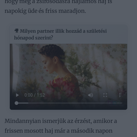
hogy még a zsírosodásra hajlamos haj is
napokig üde és friss maradjon.
🎥 Milyen partner illik hozzád a születési
hónapod szerint?
Mindannyian ismerjük az érzést, amikor a
frissen mosott haj már a második napon