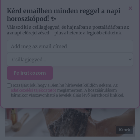
VIDEÓK
EZOTÉRIA
HOROSZKÓP
IGAZ TÖRTÉNETEK
×
Kérd emailben minden reggel a napi
horoszkópod! ✨
Válaszd ki a csillagjegyed, és hajnalban a postaládádban az
aznapi előrejelzésed – plusz hetente a legjobb cikkeink.
Feliratkozom
Hozzájárulok, hogy a Bien.hu hírlevelet küldjön nekem. Az
adatkezelési tájékoztatót
megismertem. A hozzájárulásom
bármikor visszavonható a levelek alján lévő leiratkozó linkkel.
iStock