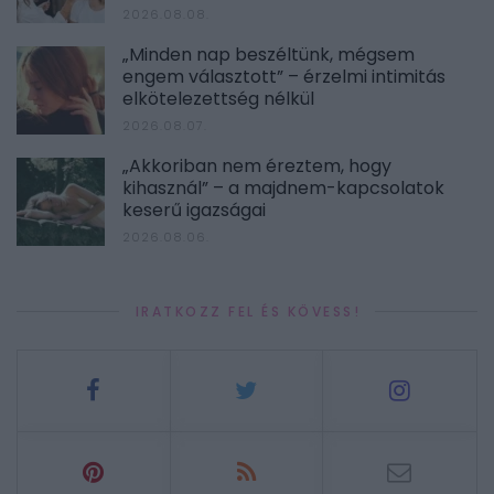
2026.08.08.
„Minden nap beszéltünk, mégsem
engem választott” – érzelmi intimitás
elkötelezettség nélkül
2026.08.07.
„Akkoriban nem éreztem, hogy
kihasznál” – a majdnem-kapcsolatok
keserű igazságai
2026.08.06.
IRATKOZZ FEL ÉS KÖVESS!