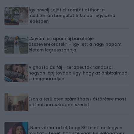
Így nevelj saját citromfát otthon: a
mediterrán hangulat titka pár egyszerű
lépésben
„Anyám és apám új barátnője
összeverekedtek” – Így lett a nagy napom
életem legrosszabbja
A ghostolás fáj – terapeuták tanácsai,
hogyan lépj tovább úgy, hogy az önbizalmad
is megmaradjon
Ezen a területen számíthatsz áttörésre most
a kínai horoszkópod szerint
„Nem várhatod el, hogy 30 felett ne legyen
múltja” – Lehet, hogy te vagy túl válogatós?