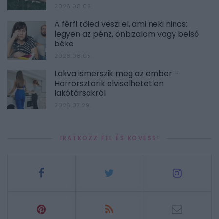
2026.08.06.
A férfi tőled veszi el, ami neki nincs:
legyen az pénz, önbizalom vagy belső
béke
2026.08.05.
Lakva ismerszik meg az ember –
Horrorsztorik elviselhetetlen
lakótársakról
2026.07.29.
IRATKOZZ FEL ÉS KÖVESS!