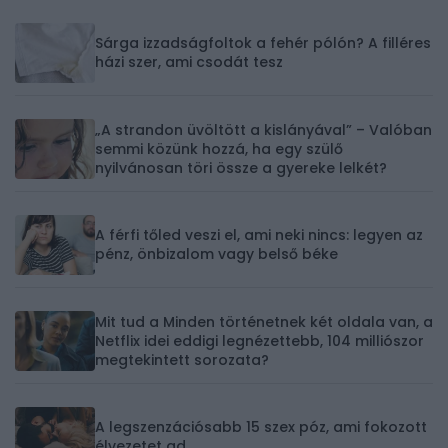
Sárga izzadságfoltok a fehér pólón? A filléres
házi szer, ami csodát tesz
„A strandon üvöltött a kislányával” – Valóban
semmi közünk hozzá, ha egy szülő
nyilvánosan töri össze a gyereke lelkét?
A férfi tőled veszi el, ami neki nincs: legyen az
pénz, önbizalom vagy belső béke
Mit tud a Minden történetnek két oldala van, a
Netflix idei eddigi legnézettebb, 104 milliószor
megtekintett sorozata?
A legszenzációsabb 15 szex póz, ami fokozott
élvezetet ad