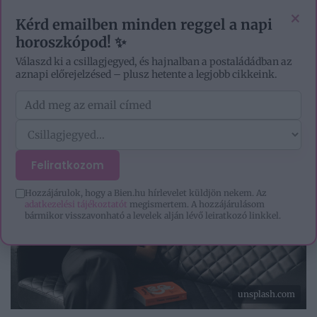
EZOTÉRIA
HOROSZKÓP
IGAZ TÖRTÉNETEK
×
Kérd emailben minden reggel a napi
horoszkópod! ✨
Válaszd ki a csillagjegyed, és hajnalban a postaládádban az
aznapi előrejelzésed – plusz hetente a legjobb cikkeink.
Feliratkozom
Hozzájárulok, hogy a Bien.hu hírlevelet küldjön nekem. Az
adatkezelési tájékoztatót
megismertem. A hozzájárulásom
bármikor visszavonható a levelek alján lévő leiratkozó linkkel.
unsplash.com