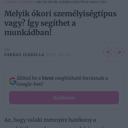
CÍMLAP
/
ÉLETMÓD
/
MELYIK ÓKORI SZEMÉLYISÉGTÍPUS VAGY? ÍGY...
Melyik ókori személyiségtípus
vagy? Így segíthet a
munkádban!
Írta
FARKAS IZABELLA
2026.06.03.
Állítsd be a
bient
megbízható forrásnak a
Google-ben!
Beállítom
Az, hogy valaki mennyire hatékony a