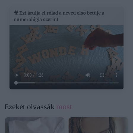
🎥 Ezt árulja el rólad a neved első betűje a
numerológia szerint
Ezeket olvassák
most