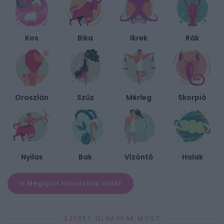
Kos
Bika
Ikrek
Rák
Oroszlán
Szűz
Mérleg
Skorpió
Nyilas
Bak
Vízöntő
Halak
✨ Megújult Horoszkóp oldal
EZEKET OLVASSÁK MOST