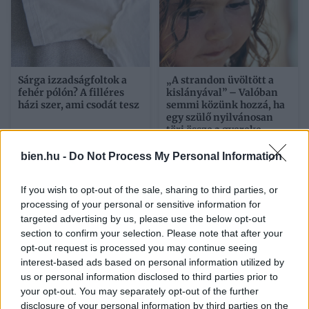
Sárga izzadságfoltok a
„A strandon üvöltött a
fehér pólón? A filléres
kislányával” – Valóban
házi szer, ami csodát tesz
semmi közünk hozzá, ha
egy szülő nyilvánosan
töri össze a gyereke
lelkét?
bien.hu -
Do Not Process My Personal Information
If you wish to opt-out of the sale, sharing to third parties, or
processing of your personal or sensitive information for
targeted advertising by us, please use the below opt-out
section to confirm your selection. Please note that after your
opt-out request is processed you may continue seeing
interest-based ads based on personal information utilized by
us or personal information disclosed to third parties prior to
A férfi tőled veszi el, ami
Mit tud a Minden
your opt-out. You may separately opt-out of the further
neki nincs: legyen az
történetnek két oldala
disclosure of your personal information by third parties on the
pénz, önbizalom vagy
van, a Netflix idei eddigi