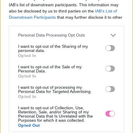
belső béke
legnézettebb, 104
IAB’s list of downstream participants. This information may
milliószor megtekintett
also be disclosed by us to third parties on the
IAB’s List of
sorozata?
Downstream Participants
that may further disclose it to other
third parties.
Please note that this website/app uses one or more Google
Personal Data Processing Opt Outs
services and may gather and store information including but
not limited to your visit or usage behaviour. You may click to
I want to opt-out of the Sharing of my
personal data.
grant or deny consent to Google and its third-party tags to
Opted In
use your data for below specified purposes in below Google
consent section.
I want to opt-out of the Sale of my
Personal Data.
A legszenzációsabb 15
Opted In
szex póz, ami fokozott
élvezetet ad
I want to opt-out of processing my
Personal Data for Targeted Advertising.
Opted In
Kövesd a Bien.hu cikkeit a
Google Hírek-ben
is!
I want to opt-out of Collection, Use,
Retention, Sale, and/or Sharing of my
Personal Data that Is Unrelated with the
Purposes for which it was collected.
Opted Out
#RP
HATÉKONY
HATÉKONYSÁG