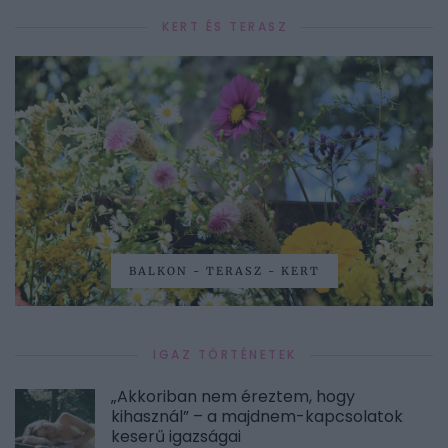
KERT ÉS TERASZ
BALKON - TERASZ - KERT
IGAZ TÖRTÉNETEK
„Akkoriban nem éreztem, hogy
kihasznál” – a majdnem-kapcsolatok
keserű igazságai