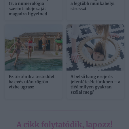
13. a numerológia
a legtöbb munkahelyi
szerint: ideje saját
stresszt
magadra figyelned
Ez történik a testeddel,
A belső hang ereje és
ha evés után rögtön
jelenléte életünkben – a
vízbe ugrasz
tiéd milyen gyakran
szólal meg?
A cikk folytatódik, lapozz!