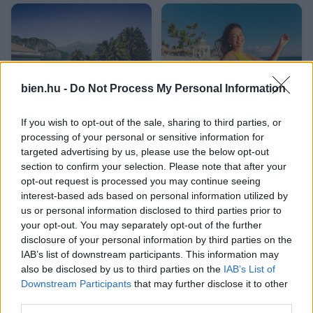
bien.hu -
Do Not Process My Personal Information
5 mesés hely a Comói-
Csillagjegyek rangsora:
If you wish to opt-out of the sale, sharing to third parties, or
tónál, ami teljesen
ők lesznek a
processing of your personal or sensitive information for
elvarázsolt
legszerencsésebbek 2026
targeted advertising by us, please use the below opt-out
nyarán
section to confirm your selection. Please note that after your
opt-out request is processed you may continue seeing
interest-based ads based on personal information utilized by
us or personal information disclosed to third parties prior to
your opt-out. You may separately opt-out of the further
disclosure of your personal information by third parties on the
IAB’s list of downstream participants. This information may
also be disclosed by us to third parties on the
IAB’s List of
Downstream Participants
that may further disclose it to other
third parties.
5 jel, hogy ideje lenne
Napi horoszkóp 2026.
jobban hallgatnod a
augusztus 7. – Nincs idő