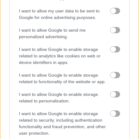
I want to allow my user data to be sent to
LEGUTÓBBI BEJEGYZÉSEK
Google for online advertising purposes.
Pixie frizura 60 felett – A stílus, amit ebben a korban is
I want to allow Google to send me
imádni fogsz
personalized advertising.
Azonnal takarítasz, ha valami nagy krízis ér? Ősi túlélési
I want to allow Google to enable storage
ösztön áll a hátterében
related to analytics like cookies on web or
device identifiers in apps.
5 mesés hely a Comói-tónál, ami teljesen elvarázsolt
I want to allow Google to enable storage
Egészséges, mégis puffaszt – Ezért okoz sokaknál gondot a
related to functionality of the website or app.
nyers saláta fogyasztása
I want to allow Google to enable storage
Rejtett porfogók a lakásban, amik miatt sűrűbben kell
related to personalization.
takarítanod
I want to allow Google to enable storage
Miért rajongunk ennyire a megtörtént bűnügyekért – és
related to security, including authentication
hogyan hatnak a mentális egészségünkre
functionality and fraud prevention, and other
user protection.
Homokban szexelni nem a legjobb ötlet – És még 2 másik