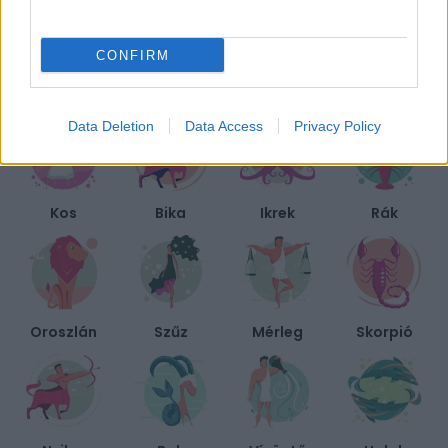
helyszín, ahol nem éri meg egymásnak esni
CONFIRM
BIEN.HU HOROSZKÓP
Data Deletion
Data Access
Privacy Policy
Kos
Bika
Ikrek
Rák
Oroszlán
Szűz
Mérleg
Skorpió