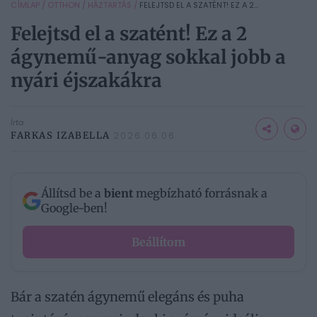
CÍMLAP
/
OTTHON
/
HÁZTARTÁS
/
FELEJTSD EL A SZATÉNT! EZ A 2...
Felejtsd el a szatént! Ez a 2
ágynemű-anyag sokkal jobb a
nyári éjszakákra
Írta
FARKAS IZABELLA
2026.06.06.
Állítsd be a
bient
megbízható forrásnak a
Google-ben!
Beállítom
Bár a szatén ágynemű elegáns és puha