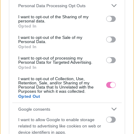
Please note that this website/app uses one or more Google
megérzéseidre
tétovázni
Personal Data Processing Opt Outs
services and may gather and store information including but
not limited to your visit or usage behaviour. You may click to
I want to opt-out of the Sharing of my
personal data.
grant or deny consent to Google and its third-party tags to
Kövesd a Bien.hu cikkeit a
Google Hírek-ben
is!
Opted In
use your data for below specified purposes in below Google
consent section.
I want to opt-out of the Sale of my
Personal Data.
#RP
ÁGYNEMŰ
ALVÁS
HŐSÉG
LENVÁSZON
Opted In
I want to opt-out of processing my
PAMUT
Personal Data for Targeted Advertising.
Opted In
I want to opt-out of Collection, Use,
Retention, Sale, and/or Sharing of my
Personal Data that Is Unrelated with the
Purposes for which it was collected.
Opted Out
HOZZÁSZÓLÁSOK
Google consents
Szólj hozzá a Facebook-on!
I want to allow Google to enable storage
related to advertising like cookies on web or
device identifiers in apps.