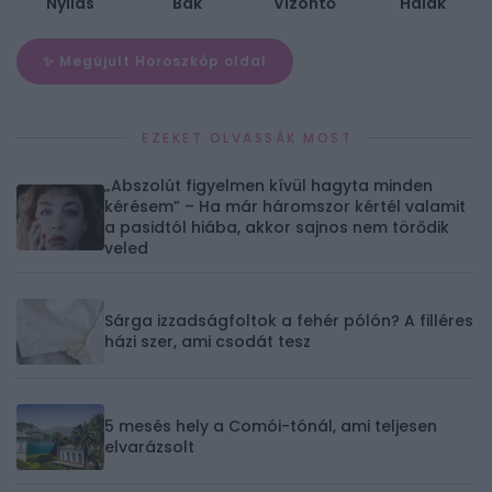
Nyilas
Bak
Vízöntő
Halak
✨ Megújult Horoszkóp oldal
EZEKET OLVASSÁK MOST
„Abszolút figyelmen kívül hagyta minden
kérésem” – Ha már háromszor kértél valamit
a pasidtól hiába, akkor sajnos nem törődik
veled
Sárga izzadságfoltok a fehér pólón? A filléres
házi szer, ami csodát tesz
5 mesés hely a Comói-tónál, ami teljesen
elvarázsolt