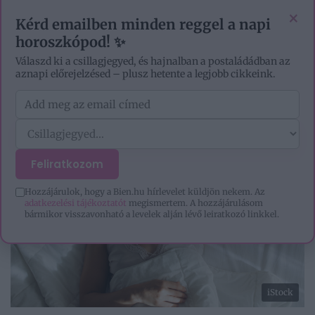
VIDEÓK
EZOTÉRIA
HOROSZKÓP
IGAZ TÖRTÉNETEK
×
Kérd emailben minden reggel a napi
horoszkópod! ✨
Válaszd ki a csillagjegyed, és hajnalban a postaládádban az
aznapi előrejelzésed – plusz hetente a legjobb cikkeink.
Feliratkozom
Hozzájárulok, hogy a Bien.hu hírlevelet küldjön nekem. Az
adatkezelési tájékoztatót
megismertem. A hozzájárulásom
bármikor visszavonható a levelek alján lévő leiratkozó linkkel.
iStock