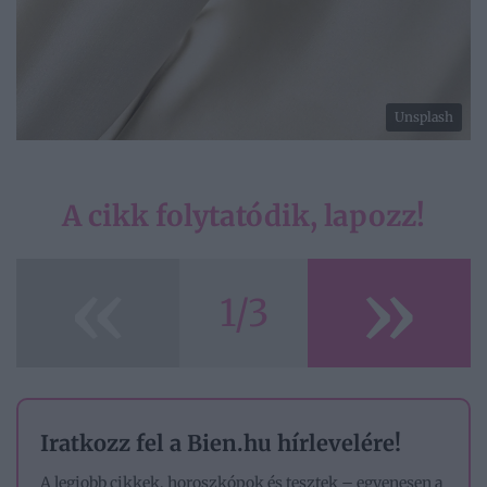
Unsplash
A cikk folytatódik, lapozz!
«
»
1/3
Iratkozz fel a Bien.hu hírlevelére!
A legjobb cikkek, horoszkópok és tesztek – egyenesen a