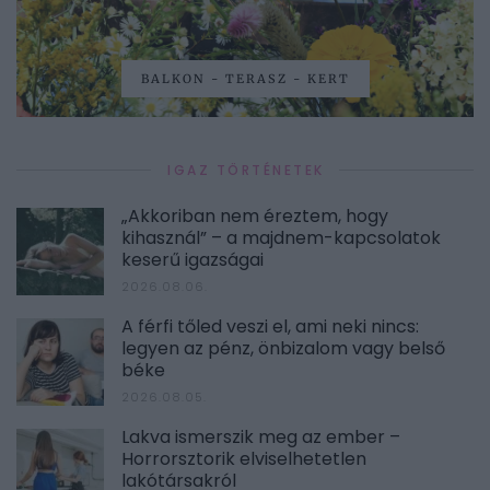
BALKON - TERASZ - KERT
IGAZ TÖRTÉNETEK
„Akkoriban nem éreztem, hogy
kihasznál” – a majdnem-kapcsolatok
keserű igazságai
2026.08.06.
A férfi tőled veszi el, ami neki nincs:
legyen az pénz, önbizalom vagy belső
béke
2026.08.05.
Lakva ismerszik meg az ember –
Horrorsztorik elviselhetetlen
lakótársakról