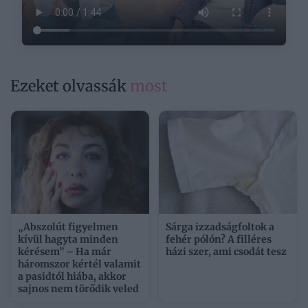
Ezeket olvassák
most
„Abszolút figyelmen
Sárga izzadságfoltok a
kívül hagyta minden
fehér pólón? A filléres
kérésem” – Ha már
házi szer, ami csodát tesz
háromszor kértél valamit
a pasidtól hiába, akkor
sajnos nem törődik veled