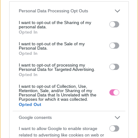
van, a Netflix idei eddigi
– a majdnem-
legnézettebb, 104
kapcsolatok keserű
Please note that this website/app uses one or more Google
Personal Data Processing Opt Outs
milliószor megtekintett
igazságai
services and may gather and store information including but
sorozata?
not limited to your visit or usage behaviour. You may click to
I want to opt-out of the Sharing of my
personal data.
grant or deny consent to Google and its third-party tags to
Opted In
use your data for below specified purposes in below Google
Kövesd a Bien.hu cikkeit a
Google Hírek-ben
is!
consent section.
I want to opt-out of the Sale of my
Personal Data.
Opted In
BOTANIKUS MINTÁK
FŐOLDALI SLIDER
LAKBERENDEZÉS
I want to opt-out of processing my
Personal Data for Targeted Advertising.
Opted In
LEN ANYAGOK
NYÁRI DEKORÁCIÓ
I want to opt-out of Collection, Use,
ORGANIKUS DEKORÁCIÓ
RATTAN BÚTOROK
Retention, Sale, and/or Sharing of my
Personal Data that Is Unrelated with the
Purposes for which it was collected.
TRÓPUSI HANGULAT
VIBRÁLÓ SZÍNEK
Opted Out
Google consents
I want to allow Google to enable storage
related to advertising like cookies on web or