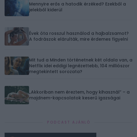
Mennyire erős a hatodik érzéked? Ezekből a
jelekből kiderül
Évek óta rosszul használod a hajbalzsamot?
A fodrászok elárulták, mire érdemes figyelni
Mit tud a Minden történetnek két oldala van, a
Netflix idei eddigi legnézettebb, 104 milliószor
megtekintett sorozata?
„Akkoriban nem éreztem, hogy kihasznál” – a
majdnem-kapcsolatok keserű igazságai
PODCAST AJÁNLÓ