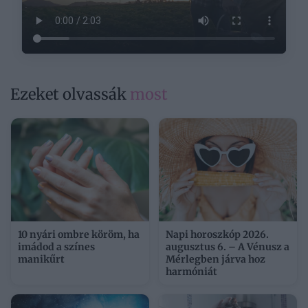
Ezeket olvassák
most
10 nyári ombre köröm, ha
Napi horoszkóp 2026.
imádod a színes
augusztus 6. – A Vénusz a
manikűrt
Mérlegben járva hoz
harmóniát