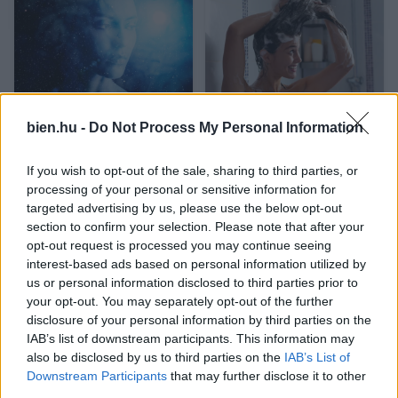
bien.hu -
Do Not Process My Personal Information
Mennyire erős a hatodik
Évek óta rosszul
érzéked? Ezekből a
használod a
jelekből kiderül
hajbalzsamot? A
If you wish to opt-out of the sale, sharing to third parties, or
fodrászok elárulták, mire
processing of your personal or sensitive information for
érdemes figyelni
targeted advertising by us, please use the below opt-out
section to confirm your selection. Please note that after your
opt-out request is processed you may continue seeing
interest-based ads based on personal information utilized by
us or personal information disclosed to third parties prior to
your opt-out. You may separately opt-out of the further
disclosure of your personal information by third parties on the
IAB’s list of downstream participants. This information may
also be disclosed by us to third parties on the
IAB’s List of
Mit tud a Minden
„Akkoriban nem
Downstream Participants
that may further disclose it to other
történetnek két oldala
éreztem, hogy kihasznál”
third parties.