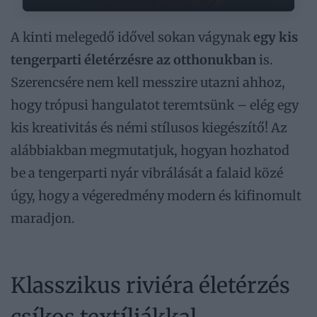
A kinti melegedő idővel sokan vágynak
egy kis
tengerparti életérzésre az otthonukban
is.
Szerencsére nem kell messzire utazni ahhoz,
hogy trópusi hangulatot teremtsünk – elég egy
kis kreativitás és némi stílusos kiegészítő! Az
alábbiakban megmutatjuk, hogyan hozhatod
be a tengerparti nyár vibrálását a falaid közé
úgy, hogy a végeredmény modern és kifinomult
maradjon.
Klasszikus riviéra életérzés
csíkos textíliákkal