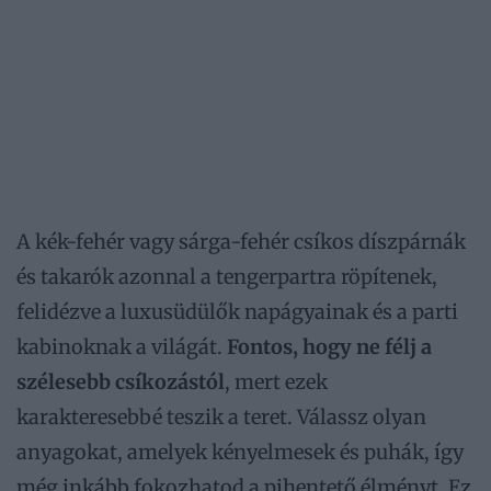
A kék-fehér vagy sárga-fehér csíkos díszpárnák
és takarók azonnal a tengerpartra röpítenek,
felidézve a luxusüdülők napágyainak és a parti
kabinoknak a világát.
Fontos, hogy ne félj a
szélesebb csíkozástól
, mert ezek
karakteresebbé teszik a teret. Válassz olyan
anyagokat, amelyek kényelmesek és puhák, így
még inkább fokozhatod a pihentető élményt. Ez