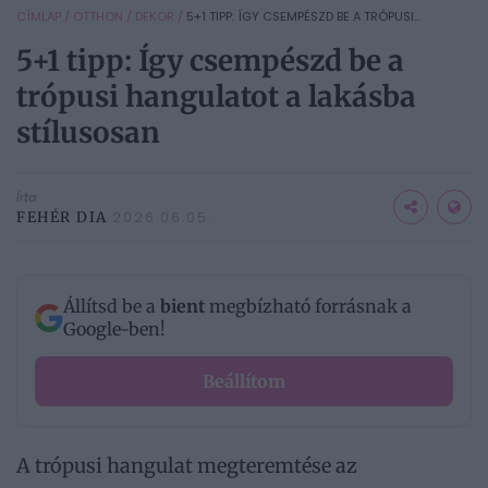
CÍMLAP
/
OTTHON
/
DEKOR
/
5+1 TIPP: ÍGY CSEMPÉSZD BE A TRÓPUSI...
5+1 tipp: Így csempészd be a
trópusi hangulatot a lakásba
stílusosan
Írta
FEHÉR DIA
2026.06.05.
Állítsd be a
bient
megbízható forrásnak a
Google-ben!
Beállítom
A trópusi hangulat megteremtése az