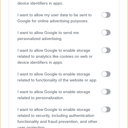
device identifiers in apps.
HOZZÁSZÓLÁSOK
I want to allow my user data to be sent to
Szólj hozzá a Facebook-on!
Google for online advertising purposes.
I want to allow Google to send me
personalized advertising.
LEGUTÓBBI BEJEGYZÉSEK
I want to allow Google to enable storage
related to analytics like cookies on web or
Így használd helyesen a Gua Sha-t, hogy az tényleg hasson
device identifiers in apps.
10 nyári ombre köröm, ha imádod a színes manikűrt
I want to allow Google to enable storage
related to functionality of the website or app.
Bőrkiütés és migrén a kerti parti után? Nem csak az alkohol
lehet a ludas
I want to allow Google to enable storage
related to personalization.
3 csillagjegy, akik szinte észrevétlenül képesek befolyásolni
a gondolataidat
I want to allow Google to enable storage
related to security, including authentication
Évek óta rosszul használod a hajbalzsamot? A fodrászok
functionality and fraud prevention, and other
elárulták, mire érdemes figyelni
user protection.