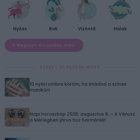
Nyilas
Bak
Vízöntő
Halak
✨ Megújult Horoszkóp oldal
EZEKET OLVASSÁK MOST
10 nyári ombre köröm, ha imádod a színes
manikűrt
Napi horoszkóp 2026. augusztus 6. – A Vénusz
a Mérlegben járva hoz harmóniát