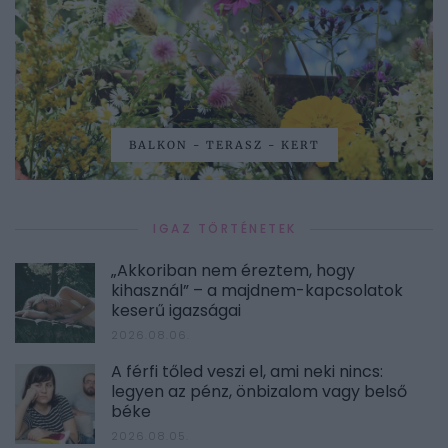
BALKON - TERASZ - KERT
IGAZ TÖRTÉNETEK
„Akkoriban nem éreztem, hogy
kihasznál” – a majdnem-kapcsolatok
keserű igazságai
2026.08.06.
A férfi tőled veszi el, ami neki nincs:
legyen az pénz, önbizalom vagy belső
béke
2026.08.05.