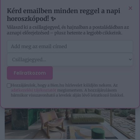
EZOTÉRIA
HOROSZKÓP
IGAZ TÖRTÉNETEK
×
Kérd emailben minden reggel a napi
horoszkópod! ✨
Válaszd ki a csillagjegyed, és hajnalban a postaládádban az
aznapi előrejelzésed – plusz hetente a legjobb cikkeink.
Feliratkozom
Hozzájárulok, hogy a Bien.hu hírlevelet küldjön nekem. Az
adatkezelési tájékoztatót
megismertem. A hozzájárulásom
bármikor visszavonható a levelek alján lévő leiratkozó linkkel.