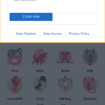
4 aggasztó jel, hogy az anyukád még mindig irányítani
akarja az életedet
CONFIRM
Fiatalító hajviseletek, ha már elmúltál 50
Data Deletion
Data Access
Privacy Policy
BIEN.HU HOROSZKÓP
Kos
Bika
Ikrek
Rák
Oroszlán
Szűz
Mérleg
Skorpió