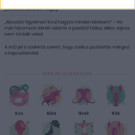
Miért ragaszkodunk ahhoz, ami fáj? A mazochizmus valódi
jelentése sokakat meglep
„Abszolút figyelmen kívül hagyta minden kérésem” – Ha
már háromszor kértél valamit a pasidtól hiába, akkor sajnos
nem törődik veled
4 intő jel a szakértő szerint, hogy toxikus pozitivitás mérgezi
a kapcsolatodat
BIEN.HU HOROSZKÓP
Kos
Bika
Ikrek
Rák