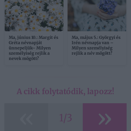
Ma, június 10.: Margit és
Ma, május 5.: Györgyi és
Gréta névnapját
Irén névnapja van –
ünnepeljük– Milyen
Milyen személyiség
személyiség rejlik a
rejlik a név mögött?
nevek mögött?
A cikk folytatódik, lapozz!
«
»
1/3