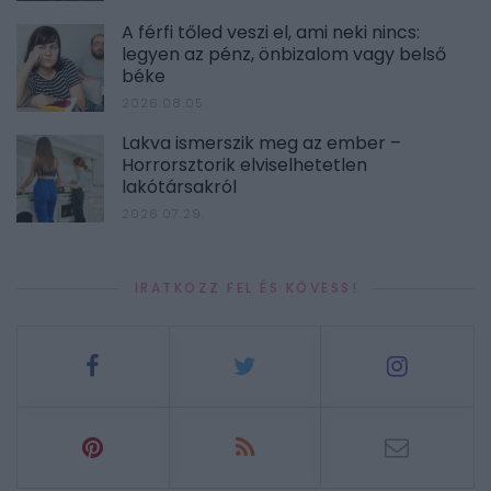
A férfi tőled veszi el, ami neki nincs:
legyen az pénz, önbizalom vagy belső
béke
2026.08.05.
Lakva ismerszik meg az ember –
Horrorsztorik elviselhetetlen
lakótársakról
2026.07.29.
IRATKOZZ FEL ÉS KÖVESS!