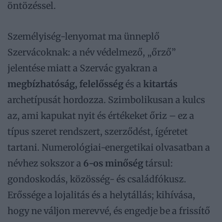
öntözéssel.
Személyiség-lenyomat ma ünneplő
Szervácoknak: a név védelmező, „őrző”
jelentése miatt a Szervác gyakran a
megbízhatóság, felelősség
és a
kitartás
archetípusát hordozza. Szimbolikusan a kulcs
az, ami kapukat nyit és értékeket őriz – ez a
típus szeret rendszert, szerződést, ígéretet
tartani. Numerológiai-energetikai olvasatban a
névhez sokszor a
6-os minőség
társul:
gondoskodás, közösség- és családfókusz.
Erőssége a lojalitás és a helytállás; kihívása,
hogy ne váljon merevvé, és engedje be a frissítő