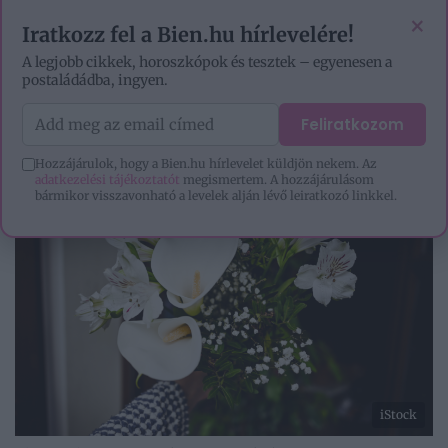
VIDEÓK
EZOTÉRIA
HOROSZKÓP
IGAZ TÖRTÉNETEK
×
Iratkozz fel a Bien.hu hírlevelére!
A legjobb cikkek, horoszkópok és tesztek – egyenesen a
postaládádba, ingyen.
Feliratkozom
Hozzájárulok, hogy a Bien.hu hírlevelet küldjön nekem. Az
adatkezelési tájékoztatót
megismertem. A hozzájárulásom
bármikor visszavonható a levelek alján lévő leiratkozó linkkel.
iStock