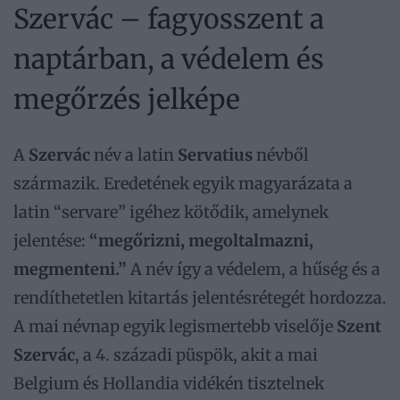
Szervác – fagyosszent a
naptárban, a védelem és
megőrzés jelképe
A
Szervác
név a latin
Servatius
névből
származik. Eredetének egyik magyarázata a
latin “servare” igéhez kötődik, amelynek
jelentése:
“megőrizni, megoltalmazni,
megmenteni.”
A név így a védelem, a hűség és a
rendíthetetlen kitartás jelentésrétegét hordozza.
A mai névnap egyik legismertebb viselője
Szent
Szervác
, a 4. századi püspök, akit a mai
Belgium és Hollandia vidékén tisztelnek