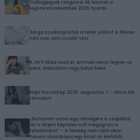
Csillagjegyek rangsora: ők lesznek a
legszerencsésebbek 2026 nyarán
Sárga izzadságfoltok a fehér pólón? A filléres
házi szer, ami csodát tesz
A férfi tőled veszi el, ami neki nincs: legyen az
pénz, önbizalom vagy belső béke
Napi horoszkóp 2026. augusztus 7. – Nincs idő
tétovázni
„Elutaztam volna egy hétvégére a csajokkal,
de a férjem képtelen volt megugrani a
feladatokat” – A feleség nem válni akar,
hanem visszakapni egy kicsit az életéből