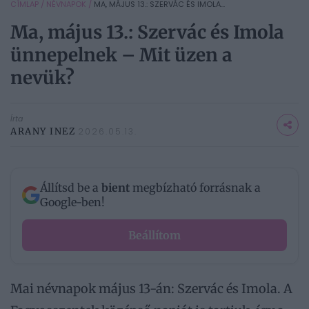
CÍMLAP
/
NÉVNAPOK
/
MA, MÁJUS 13.: SZERVÁC ÉS IMOLA...
Ma, május 13.: Szervác és Imola
ünnepelnek – Mit üzen a
nevük?
Írta
ARANY INEZ
2026.05.13.
Állítsd be a
bient
megbízható forrásnak a
Google-ben!
Beállítom
Mai névnapok május 13-án: Szervác és Imola. A