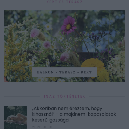
KERT ÉS TERASZ
BALKON - TERASZ - KERT
IGAZ TÖRTÉNETEK
„Akkoriban nem éreztem, hogy
kihasznál” – a majdnem-kapcsolatok
keserű igazságai
2026.08.06.