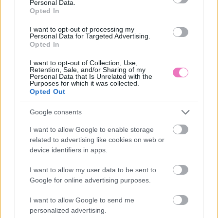
Personal Data.
Opted In
I want to opt-out of processing my
Napi horoszkóp 2026.
„Elutaztam volna egy
Personal Data for Targeted Advertising.
Opted In
augusztus 7. – Nincs idő
hétvégére a csajokkal, de
tétovázni
a férjem képtelen volt
megugrani a feladatokat”
I want to opt-out of Collection, Use,
Retention, Sale, and/or Sharing of my
– A feleség nem válni
Personal Data that Is Unrelated with the
akar, hanem visszakapni
Purposes for which it was collected.
egy kicsit az életéből
Opted Out
Google consents
Kövesd a Bien.hu cikkeit a
Google Hírek-ben
is!
I want to allow Google to enable storage
related to advertising like cookies on web or
device identifiers in apps.
HAGYOMÁNYOK
NÉPI HIEDELMEK
NÉVNAPOK
I want to allow my user data to be sent to
Google for online advertising purposes.
I want to allow Google to send me
personalized advertising.