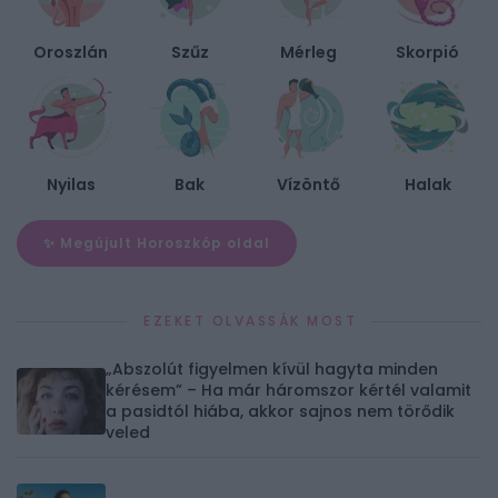
Oroszlán
Szűz
Mérleg
Skorpió
Nyilas
Bak
Vízöntő
Halak
✨ Megújult Horoszkóp oldal
EZEKET OLVASSÁK MOST
„Abszolút figyelmen kívül hagyta minden
kérésem” – Ha már háromszor kértél valamit
a pasidtól hiába, akkor sajnos nem törődik
veled