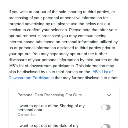
kérésem” – Ha már
legszerencsésebbek 2026
háromszor kértél valamit
nyarán
If you wish to opt-out of the sale, sharing to third parties, or
a pasidtól hiába, akkor
processing of your personal or sensitive information for
sajnos nem törődik veled
targeted advertising by us, please use the below opt-out
section to confirm your selection. Please note that after your
opt-out request is processed you may continue seeing
interest-based ads based on personal information utilized by
us or personal information disclosed to third parties prior to
your opt-out. You may separately opt-out of the further
disclosure of your personal information by third parties on the
IAB’s list of downstream participants. This information may
also be disclosed by us to third parties on the
IAB’s List of
Sárga izzadságfoltok a
A férfi tőled veszi el, ami
Downstream Participants
that may further disclose it to other
fehér pólón? A filléres
neki nincs: legyen az
third parties.
házi szer, ami csodát tesz
pénz, önbizalom vagy
belső béke
Please note that this website/app uses one or more Google
Personal Data Processing Opt Outs
services and may gather and store information including but
not limited to your visit or usage behaviour. You may click to
I want to opt-out of the Sharing of my
personal data.
grant or deny consent to Google and its third-party tags to
Opted In
use your data for below specified purposes in below Google
consent section.
I want to opt-out of the Sale of my