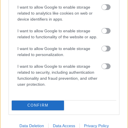
HOZZÁSZÓLÁSOK
I want to allow Google to enable storage
related to analytics like cookies on web or
Szólj hozzá a Facebook-on!
device identifiers in apps.
I want to allow Google to enable storage
related to functionality of the website or app.
LEGUTÓBBI BEJEGYZÉSEK
I want to allow Google to enable storage
related to personalization.
Egészséges, mégis puffaszt – Ezért okoz sokaknál gondot a
nyers saláta fogyasztása
I want to allow Google to enable storage
related to security, including authentication
Rejtett porfogók a lakásban, amik miatt sűrűbben kell
functionality and fraud prevention, and other
takarítanod
user protection.
Miért rajongunk ennyire a megtörtént bűnügyekért – és
hogyan hatnak a mentális egészségünkre
CONFIRM
Homokban szexelni nem a legjobb ötlet – És még 2 másik
helyszín, ahol nem éri meg egymásnak esni
Data Deletion
Data Access
Privacy Policy