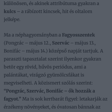
különösen, és akinek attribútuma gyakran a
kulcs
– a rábízott kincsek, hit és oltalom
jelképe.
Ma a néphagyományban a
Fagyosszentek
(Pongrác – május 12.,
Szervác
– május 13.,
Bonifác – május 14.) középső napját tartjuk. A
paraszti tapasztalat szerint ilyenkor gyakran
betör egy rövid, hűvös periódus, ami a
palántákat, virágzó gyümölcsfákat is
megviselheti. A közismert szólás szerint:
“Pongrác, Szervác, Bonifác – ők hozzák a
fagyot.”
Ma is sok kertbarát figyel: letakarják az
érzékeny növényeket, és óvatosan bánnak az