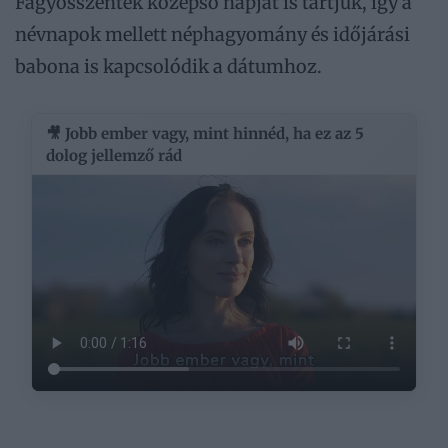
Fagyosszentek középső napját is tartjuk, így a
névnapok mellett néphagyomány és időjárási
babona is kapcsolódik a dátumhoz.
🎥 Jobb ember vagy, mint hinnéd, ha ez az 5
dolog jellemző rád